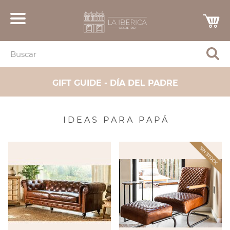
GIFT GUIDE - DÍA DEL PADRE
I D E A S P A R A P A P Á