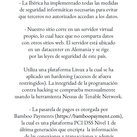
- La Ibérica ha implementado todas las medidas
de seguridad
informáticas
necesarias para evitar
que terceros no autorizados accedan a los datos.
- Nuestro sitio corre en un servidor virtual
propio, lo cual hace
que
no comparta
datos
con otros sitios web. El servidor está ubicado
en un
datacenter
en Alemania y se rige
por las leyes de seguridad de este país.
Utiliza una plataforma Linux a la cual se ha
aplicado un hardening
(accesos de afuera
restringidos).
La integridad de la programación
contra hacking se comprueba mensualmente
usando la herramienta Nessus
de Tenable Network.
- La pasarela de pagos es otorgada por
Bamboo Payments (
https://bamboopayment.com
),
la cual es una plataforma PCI DSS Nivel 1
de
última generación
que encripta
la información
de las conexiones y transacciones
y además