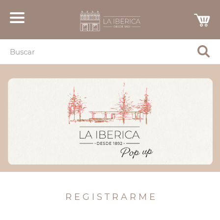
R E G I S T R A R M E