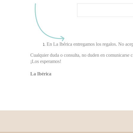
Con su usuario y contra
les hizo cada regalo
En La Ibérica entregamos los regalos. No acep
Cualquier duda o consulta, no duden en comunicarse c
¡Los esperamos!
La Ibérica