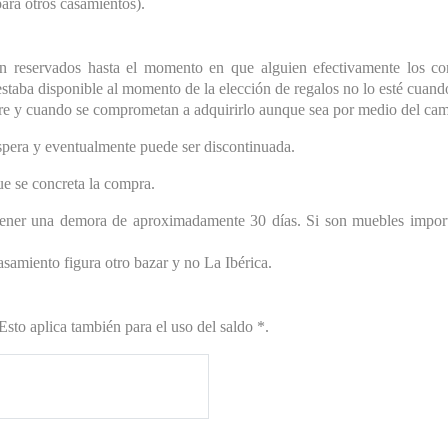
ara otros casamientos).
n reservados hasta el momento en que alguien efectivamente los co
staba disponible al momento de la elección de regalos no lo esté cuando
pre y cuando se comprometan a adquirirlo aunque sea por medio del cam
espera y eventualmente puede ser discontinuada.
e se concreta la compra.
ener una demora de aproximadamente 30 días. Si son muebles import
asamiento figura otro bazar y no La Ibérica.
to aplica también para el uso del saldo *.
cal a hacer cambios sin
 es muy probable que no