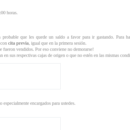
:00 horas.
 probable que les quede un saldo a favor para ir gastando. Para h
o con
cita previa
, igual que en la primera sesión.
ue fueron vendidos. Por eso conviene no demorarse!
 en sus respectivas cajas de origen o que no estén en las mismas cond
ocal cuidadosamente
 reclamo, tienen hasta 48
os los regalos para
o especialmente encargados para ustedes.
de grandes dimensiones no
 su confirmación de que se