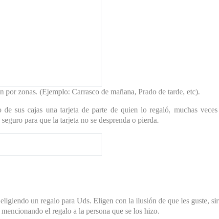
onces, recibirán un sobre
de quien se los regaló.
bios al interior del país
novios.
on cuerdas por fuera. Para
una empresa especializada.
an por zonas. (Ejemplo: Carrasco de mañana, Prado de tarde, etc).
de sus cajas una tarjeta de parte de quien lo regaló, muchas veces 
seguro para que la tarjeta no se desprenda o pierda.
as cajas y cuidar que
los quieren cambiar
.
igiendo un regalo para Uds. Eligen con la ilusión de que les guste, sirva
e mencionando el regalo a la persona que se los hizo.