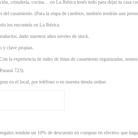
ción, cristalería, cocina… en La Ibérica tenés todo para dejar tu casa c
s del casamiento. (Para la etapa de cambios, también tendrán una person
lo los encontrás en La Ibérica.
roductos, dado nuestros altos niveles de stock.
o y clave propias.
Con la experiencia de miles de listas de casamiento organizadas, somos l
(Paraná 723).
rar en el local, por teléfono o en nuestra tienda online.
heque, tarjetas de débito o
os en cualquier Abitab ó
por ItaúLink
regalos tendrán un 10% de descuento en compras en efectivo que hagan 