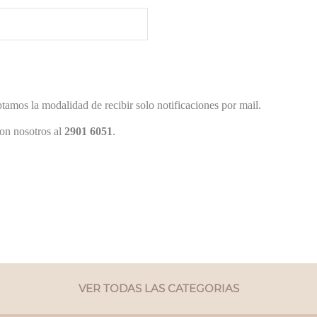
seña, pueden fijarse quién
tamos la modalidad de recibir solo notificaciones por mail.
on nosotros al
2901 6051
.
VER TODAS LAS CATEGORIAS