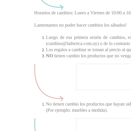
Horarios de cambios: Lunes a Viernes de 10:00 a 16
Lamentamos no poder hacer cambios los sábados!
Luego de esa primera sesión de cambios, es
(cambios@laiberica.com.uy) o de lo contrari
Los regalos a cambiar se toman al precio al q
NO
tienen cambio los productos que no vengan
Los regalos salen del l
revisados; por cualquier
horas después de recibid
notificarnos.
No tienen cambio los productos que hayan sid
(Por ejemplo: muebles a medida).
Excepción: los muebles 
se entregan hasta tener