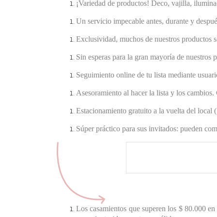
¡Variedad de productos! Deco, vajilla, ilumina
Un servicio impecable antes, durante y despué
Exclusividad, muchos de nuestros productos so
Sin esperas para la gran mayoría de nuestros p
Seguimiento online de tu lista mediante usuari
Asesoramiento al hacer la lista y los cambios. 
Estacionamiento gratuito a la vuelta del local 
Súper práctico para sus invitados: pueden comp
Formas de pago: efectivo, c
crédito (en cuotas), depósit
RedPagos del país y giros 
Los casamientos que superen los $ 80.000 en 