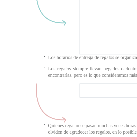
los quedarán. Hasta ent
como vale y una tarjeta 
* El envío de regalos/cam
corre por cuenta de los 
* No subimos muebles c
ello deberán contratar 
Los horarios de entrega de regalos se organiz
Los regalos siempre llevan pegados o dentro 
encontrarlas, pero es lo que consideramos más 
Acuérdense de guardar l
nada se estropee por si 
Quienes regalan se pasan muchas veces horas el
olviden de agradecer los regalos, en lo posibl