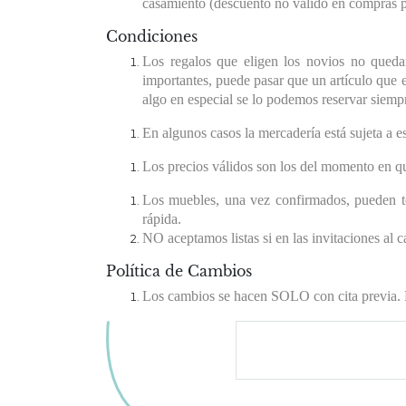
casamiento (descuento no válido en compras p
Condiciones
Los regalos que eligen los novios no queda
importantes, puede pasar que un artículo que e
algo en especial se lo podemos reservar siem
En algunos casos la mercadería está sujeta a 
Los precios válidos son los del momento en qu
Los muebles, una vez confirmados, pueden t
rápida.
NO aceptamos listas si en las invitaciones al c
Política de Cambios
Los cambios se hacen SOLO con cita previa. Es
*
Si vienen a nuestro lo
coordinar previamente,
los podamos atender!