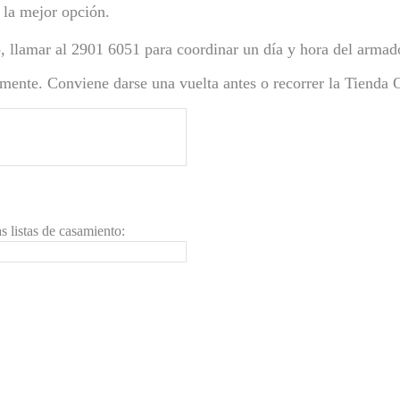
 la mejor opción.
, llamar al 2901 6051 para coordinar un día y hora del armado 
mente. Conviene darse una vuelta antes o recorrer la Tienda O
rmados de listas:
0 a 17 horas
9 ó 11 horas
as listas de casamiento:
ón con atención!