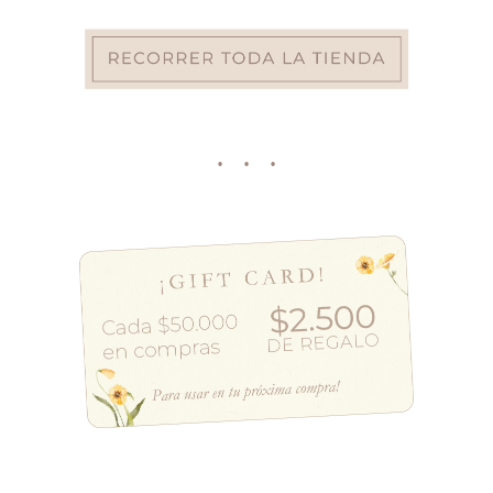
· · ·