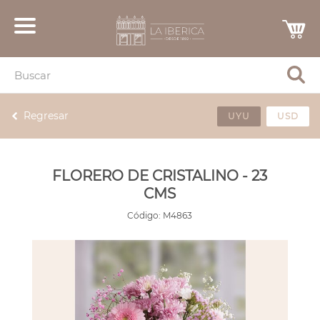
Regresar
UYU
USD
FLORERO DE CRISTALINO - 23
CMS
Código:
M4863