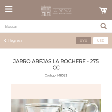
Regresar
UYU
USD
JARRO ABEJAS LA ROCHERE - 275
CC
Código:
M8533