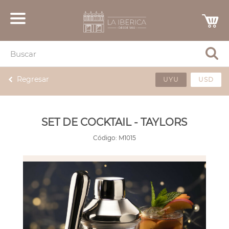
Regresar
UYU
USD
SET DE COCKTAIL - TAYLORS
Código:
M1015