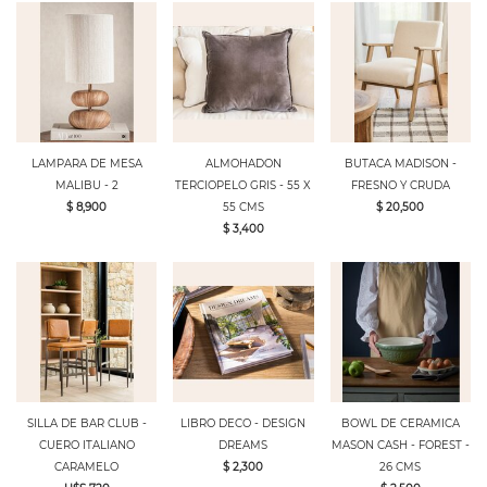
LAMPARA DE MESA
ALMOHADON
BUTACA MADISON -
MALIBU - 2
TERCIOPELO GRIS - 55 X
FRESNO Y CRUDA
$ 8,900
55 CMS
$ 20,500
$ 3,400
SILLA DE BAR CLUB -
LIBRO DECO - DESIGN
BOWL DE CERAMICA
CUERO ITALIANO
DREAMS
MASON CASH - FOREST -
CARAMELO
$ 2,300
26 CMS