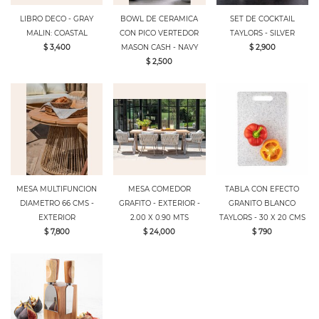
LIBRO DECO - GRAY
BOWL DE CERAMICA
SET DE COCKTAIL
MALIN: COASTAL
CON PICO VERTEDOR
TAYLORS - SILVER
$ 3,400
MASON CASH - NAVY
$ 2,900
$ 2,500
MESA MULTIFUNCION
MESA COMEDOR
TABLA CON EFECTO
DIAMETRO 66 CMS -
GRAFITO - EXTERIOR -
GRANITO BLANCO
EXTERIOR
2.00 X 0.90 MTS
TAYLORS - 30 X 20 CMS
$ 7,800
$ 24,000
$ 790