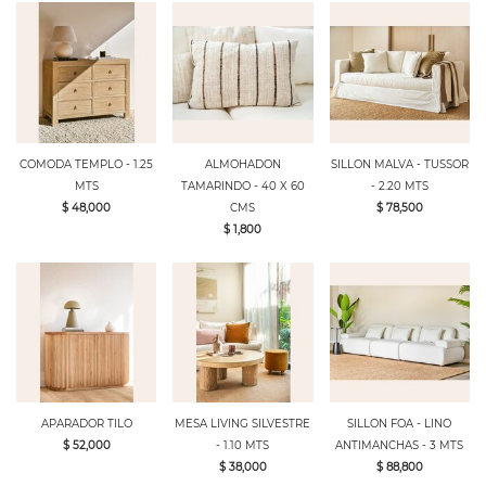
COMODA TEMPLO - 1.25
ALMOHADON
SILLON MALVA - TUSSOR
MTS
TAMARINDO - 40 X 60
- 2.20 MTS
$ 48,000
CMS
$ 78,500
$ 1,800
APARADOR TILO
MESA LIVING SILVESTRE
SILLON FOA - LINO
$ 52,000
- 1.10 MTS
ANTIMANCHAS - 3 MTS
$ 38,000
$ 88,800