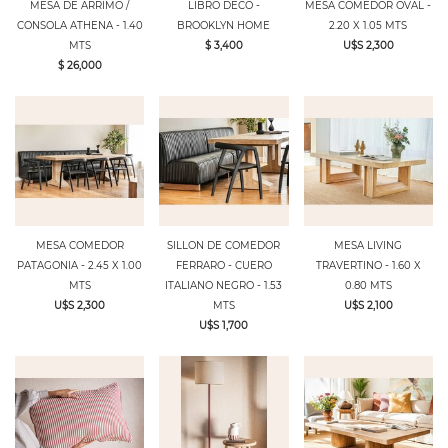
MESA DE ARRIMO /
LIBRO DECO -
MESA COMEDOR OVAL -
CONSOLA ATHENA - 1.40
BROOKLYN HOME
2.20 X 1.05 MTS
MTS
$ 3,400
U$S 2,300
$ 26,000
MESA COMEDOR
SILLON DE COMEDOR
MESA LIVING
PATAGONIA - 2.45 X 1.00
FERRARO - CUERO
TRAVERTINO - 1.60 X
MTS
ITALIANO NEGRO - 1.53
0.80 MTS
U$S 2,300
MTS
U$S 2,100
U$S 1,700