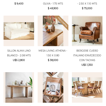
$ 9,400
OLIVA - 1.75 MTS
- 2.50 X 1.10 MTS
$ 49,900
$ 75,000
SILLON ALMA LINO
MESA LIVING ATHENA -
BERGERE CUERO
BLANCO - 2.08 MTS
1.50 X 0.80
ITALIANO ENVEJECIDO
U$S 2,800
$ 38,000
CON TACHAS
U$S 1,350