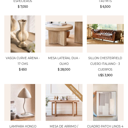
ESPECIEROS
1.40 MTS
$ 7,050
$ 6,500
VASIJA CURVE ARENA -
MESA LATERAL DUA -
SILLON CHESTERFIELD
17 CMS
OLMO
CUERO ITALIANO - 3
$ 650
$ 28,000
CUERPOS
U$S 3,900
LAMPARA HONGO
MESA DE ARRIMO /
CUADRO PATCH LINOS 4