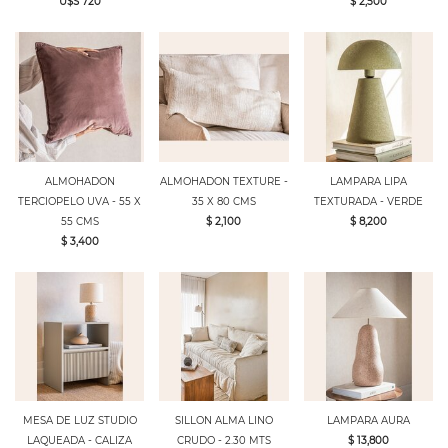
U$S 720
$ 2,500
ALMOHADON
ALMOHADON TEXTURE -
LAMPARA LIPA
TERCIOPELO UVA - 55 X
35 X 80 CMS
TEXTURADA - VERDE
55 CMS
$ 2,100
$ 8,200
$ 3,400
MESA DE LUZ STUDIO
SILLON ALMA LINO
LAMPARA AURA
LAQUEADA - CALIZA
CRUDO - 2.30 MTS
$ 13,800