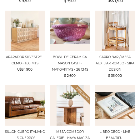
$ 9,300
$ 7,900
U$S 1,300
APARADOR SILVESTRE -
BOWL DE CERAMICA
CARRO BAR / MESA
OLMO - 1.80 MTS
MASON CASH -
AUXILIAR ROMEO - SIKA
U$S 1,900
MARGARITAS - 26 CMS
DESIGN
$ 2,600
$ 33,000
SILLON CUERO ITALIANO
MESA COMEDOR
LIBRO DECO - LIVE
- 3 CUERPOS
GALERIE - HAYA MACIZA
BEAUTIFUL