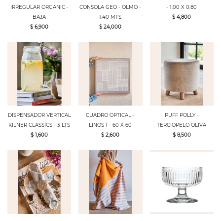
IRREGULAR ORGANIC -
CONSOLA GEO - OLMO -
- 1.00 X 0.80
BAJA
1.40 MTS
$ 4,800
$ 6,900
$ 24,000
DISPENSADOR VERTICAL
CUADRO OPTICAL -
PUFF POLLY -
KILNER CLASSICS - 3 LTS
LINOS 1 - 60 X 60
TERCIOPELO OLIVA
$ 1,600
$ 2,600
$ 8,500