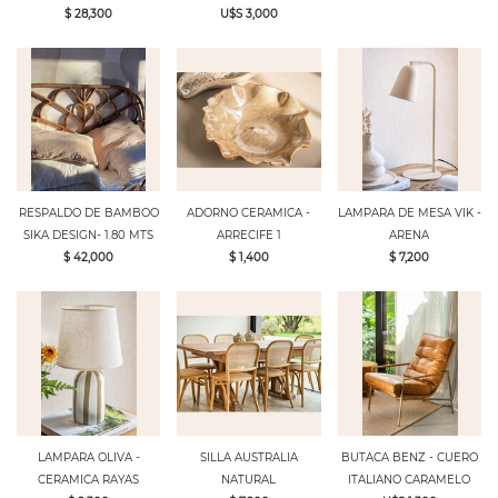
$ 28,300
U$S 3,000
RESPALDO DE BAMBOO
ADORNO CERAMICA -
LAMPARA DE MESA VIK -
SIKA DESIGN- 1.80 MTS
ARRECIFE 1
ARENA
$ 42,000
$ 1,400
$ 7,200
LAMPARA OLIVA -
SILLA AUSTRALIA
BUTACA BENZ - CUERO
CERAMICA RAYAS
NATURAL
ITALIANO CARAMELO