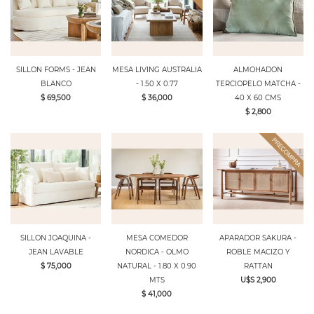
SILLON FORMS - JEAN
MESA LIVING AUSTRALIA
ALMOHADON
BLANCO
- 1.50 X 0.77
TERCIOPELO MATCHA -
$ 69,500
$ 36,000
40 X 60 CMS
$ 2,800
SILLON JOAQUINA -
MESA COMEDOR
APARADOR SAKURA -
JEAN LAVABLE
NORDICA - OLMO
ROBLE MACIZO Y
$ 75,000
NATURAL - 1.80 X 0.90
RATTAN
MTS
U$S 2,900
$ 41,000