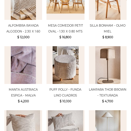
ALFOMBRA RAYADA
MESA COMEDOR PETIT
SILLA BONHAM - OLMO
ALGODON - 2.30 X 1.60
OVAL - 1.30 X 0.80 MTS
MIEL
$ 12,000
$ 16,800
$ 8,900
MANTA AUSTRIACA
PUFF POLLY - FUNDA
LAMPARA THOR BROWN
ESPIGA - MALVA
LINO CUADROS
- TEXTURADA
$ 4,200
$ 10,100
$ 4,700