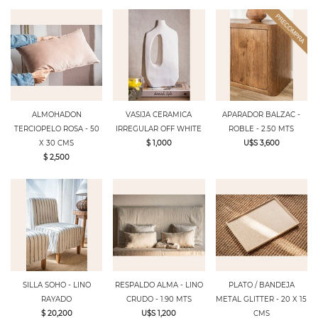
ALMOHADON
VASIJA CERAMICA
APARADOR BALZAC -
TERCIOPELO ROSA - 50
IRREGULAR OFF WHITE
ROBLE - 2.50 MTS
X 30 CMS
$ 1,000
U$S 3,600
$ 2,500
SILLA SOHO - LINO
RESPALDO ALMA - LINO
PLATO / BANDEJA
RAYADO
CRUDO - 1.90 MTS
METAL GLITTER - 20 X 15
$ 20,200
U$S 1,200
CMS