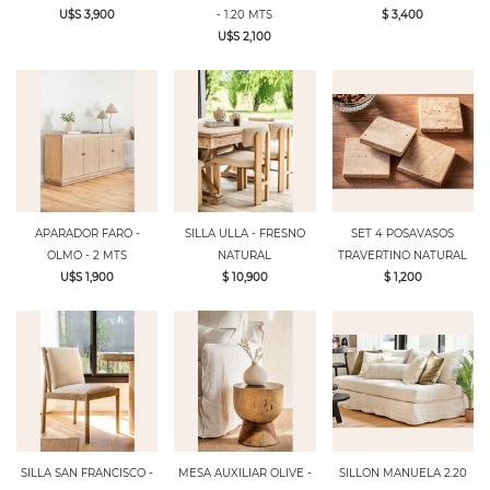
U$S 3,900
- 1.20 MTS
$ 3,400
U$S 2,100
APARADOR FARO -
SILLA ULLA - FRESNO
SET 4 POSAVASOS
OLMO - 2 MTS
NATURAL
TRAVERTINO NATURAL
U$S 1,900
$ 10,900
$ 1,200
SILLA SAN FRANCISCO -
MESA AUXILIAR OLIVE -
SILLON MANUELA 2.20