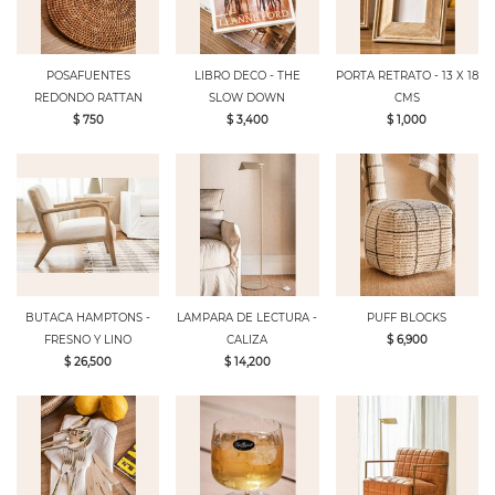
POSAFUENTES
LIBRO DECO - THE
PORTA RETRATO - 13 X 18
REDONDO RATTAN
SLOW DOWN
CMS
$ 750
$ 3,400
$ 1,000
BUTACA HAMPTONS -
LAMPARA DE LECTURA -
PUFF BLOCKS
FRESNO Y LINO
CALIZA
$ 6,900
$ 26,500
$ 14,200