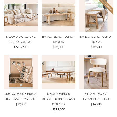
SILLON ALMA XL LINO
BANCO ISIDRO - OLMO -
BANCO ISIDRO - OLMO -
CRUDO - 2.80 MTS
1.83 X 35
1.10 X 33
U$S 3,700
$ 26,000
$ 16,500
JUEGO DE CUBIERTOS
MESA COMEDOR
SILLA ALLEGRA -
JAY CORAL - 87 PIEZAS
MILANO - ROBLE - 2.45 X
FRESNO AVELLANA
$ 17,800
0.90 MTS
$ 14,500
U$S 2,700