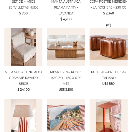
SET DE 4 AROS
MANTA AUSTRIACA
COPA POSTRE MERIDIEN
SERVILLETAS NUDE
PIJAMA PARTY -
- LA ROCHERE - 230 CC
$ 700
LAVANDA
$ 2,340
$ 4,200
(x6)
SILLA SOHO - LINO ALTO
MESA LIVING ROBLE
PUFF JAGGER - CUERO
GRAMAJE RAYADO
MACIZO - 1.50 X 0.90
ITALIANO
BEIGE
MTS
U$S 580
$ 24,100
U$S 2,100