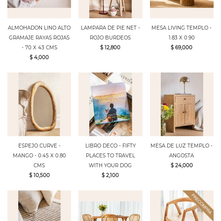
ALMOHADON LINO ALTO
LAMPARA DE PIE NET -
MESA LIVING TEMPLO -
GRAMAJE RAYAS ROJAS
ROJO BURDEOS
1.83 X 0.90
- 70 X 43 CMS
$ 12,800
$ 69,000
$ 4,000
ESPEJO CURVE -
LIBRO DECO - FIFTY
MESA DE LUZ TEMPLO -
MANGO - 0.45 X 0.80
PLACES TO TRAVEL
ANGOSTA
CMS
WITH YOUR DOG
$ 24,000
$ 10,500
$ 2,100