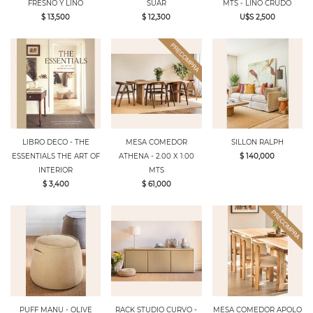
FRESNO Y LINO
SUAR
MTS - LINO CRUDO
$ 13,500
$ 12,300
U$S 2,500
LIBRO DECO - THE
MESA COMEDOR
SILLON RALPH
ESSENTIALS THE ART OF
ATHENA - 2.00 X 1.00
$ 140,000
INTERIOR
MTS
$ 3,400
$ 61,000
PUFF MANU - OLIVE
RACK STUDIO CURVO -
MESA COMEDOR APOLO