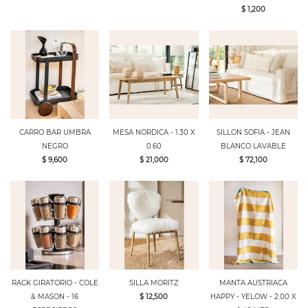
$ 1,200
CARRO BAR UMBRA
MESA NORDICA - 1.30 X
SILLON SOFIA - JEAN
NEGRO
0.60
BLANCO LAVABLE
$ 9,600
$ 21,000
$ 72,100
RACK GIRATORIO - COLE
SILLA MORITZ
MANTA AUSTRIACA
& MASON - 16
$ 12,500
HAPPY - YELOW - 2.00 X