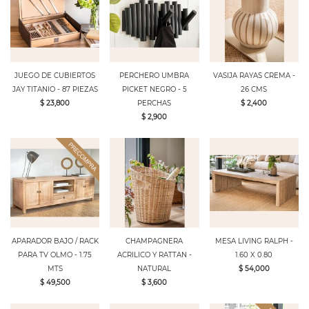
JUEGO DE CUBIERTOS
PERCHERO UMBRA
VASIJA RAYAS CREMA -
JAY TITANIO - 87 PIEZAS
PICKET NEGRO - 5
26 CMS
$ 23,800
PERCHAS
$ 2,400
$ 2,900
APARADOR BAJO / RACK
CHAMPAGNERA
MESA LIVING RALPH -
PARA TV OLMO - 1.75
ACRILICO Y RATTAN -
1.60 X 0.80
MTS
NATURAL
$ 54,000
$ 49,500
$ 3,600