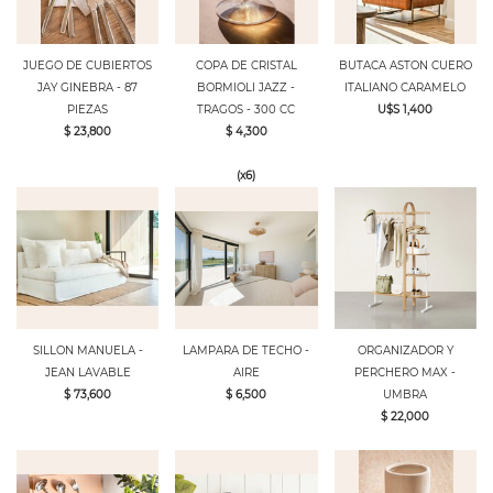
JUEGO DE CUBIERTOS
COPA DE CRISTAL
BUTACA ASTON CUERO
JAY GINEBRA - 87
BORMIOLI JAZZ -
ITALIANO CARAMELO
PIEZAS
TRAGOS - 300 CC
U$S 1,400
$ 23,800
$ 4,300
(x6)
SILLON MANUELA -
LAMPARA DE TECHO -
ORGANIZADOR Y
JEAN LAVABLE
AIRE
PERCHERO MAX -
$ 73,600
$ 6,500
UMBRA
$ 22,000