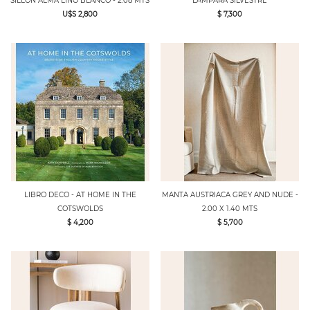
SILLON ALMA LINO BLANCO - 2.08 MTS
LAMPARA SILVESTRE
U$S 2,800
$ 7,300
LIBRO DECO - AT HOME IN THE
MANTA AUSTRIACA GREY AND NUDE -
COTSWOLDS
2.00 X 1.40 MTS
$ 4,200
$ 5,700