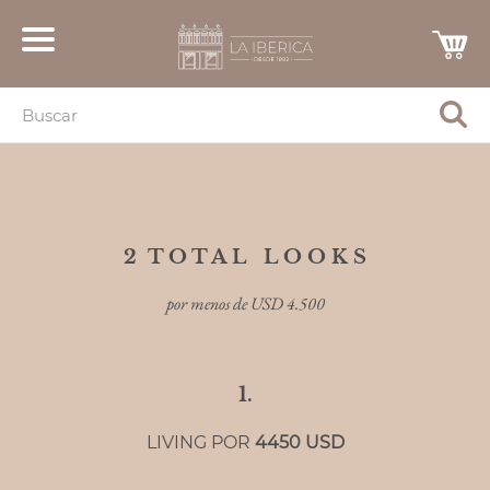
2
T O T A L L O O K S
por menos de USD 4.500
1.
LIVING POR
4450 USD