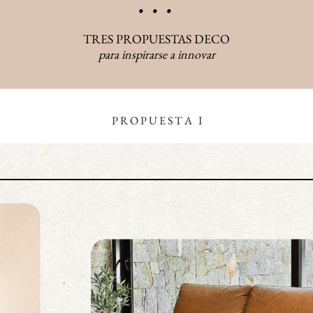
. . .
TRES PROPUESTAS DECO
para inspirarse a innovar
P R O P U E S T A I