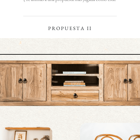
P R O P U E S T A I I