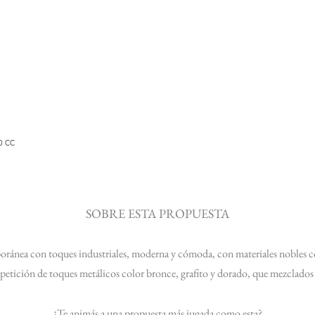
0 CC
SOBRE ESTA PROPUESTA
oránea con toques industriales, moderna y cómoda, con materiales nobles c
 repetición de toques metálicos color bronce, grafito y dorado, que mezclados
¿Te animás a una propuesta más jugada como esta?