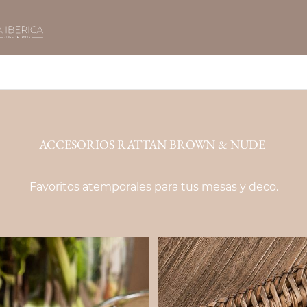
ACCESORIOS RATTAN BROWN & NUDE
Favoritos atemporales para tus mesas y deco.