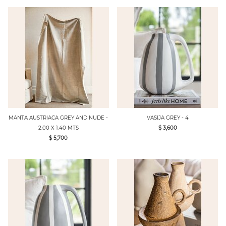
MANTA AUSTRIACA GREY AND NUDE -
VASIJA GREY - 4
2.00 X 1.40 MTS
$ 3,600
$ 5,700