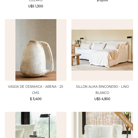
CUERPO
$ 8,200
U$S 1,300
VASIJA DE CERAMICA - ARENA - 25
SILLON ALMA RINCONERO - LINO
CMS
BLANCO
$ 3,400
U$S 4,900