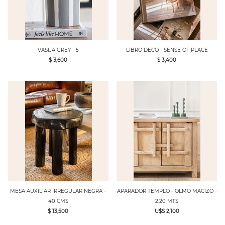
VASIJA GREY - 5
LIBRO DECO - SENSE OF PLACE
$ 3,600
$ 3,400
MESA AUXILIAR IRREGULAR NEGRA -
APARADOR TEMPLO - OLMO MACIZO -
40 CMS
2.20 MTS
$ 13,500
U$S 2,100